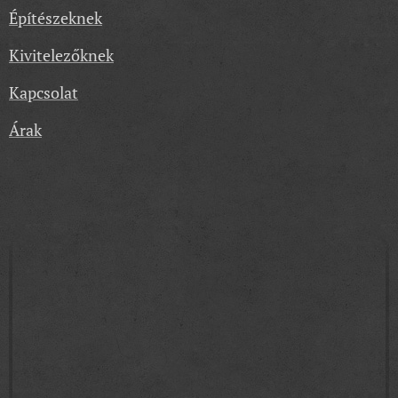
Építészeknek
Kivitelezőknek
Kapcsolat
Árak