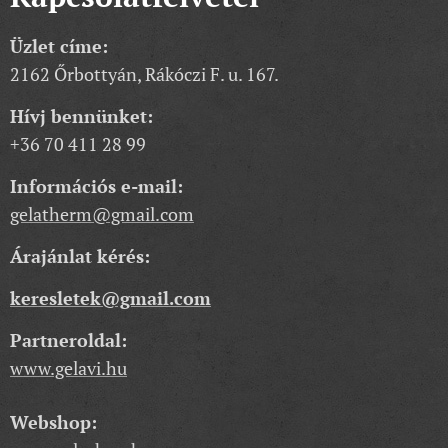
Üzlet címe:
2162 Őrbottyán, Rákóczi F. u. 167.
Hívj bennünket:
+36 70 411 28 99
Információs e-mail:
gelatherm@gmail.com
Árajánlat kérés:
keresletek@gmail.com
Partneroldal:
www.gelavi.hu
Webshop: