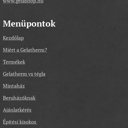
www.gelashop.hu
Menüpontok
Kezdőlap
Miért a Gelatherm?
Termékek
Gelatherm vs tégla
Mintaház
Beruházóknak
Ajánlatkérés
Építési kisokos