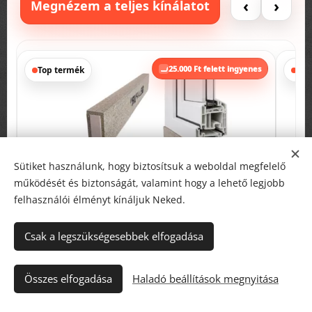
‹
›
Megnézem a teljes kínálatot
s
25.000 Ft felett ingyenes
Top termék
Pro
Sütiket használunk, hogy biztosítsuk a weboldal megfelelő
működését és biztonságát, valamint hogy a lehető legjobb
felhasználói élményt kínáljuk Neked.
Csak a legszükségesebbek elfogadása
Összes elfogadása
Haladó beállítások megnyitása