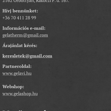
2162 Őrbottyán, Rákóczi F. u. 167.
Hívj bennünket:
+36 70 411 28 99
Információs e-mail:
gelatherm@gmail.com
Árajánlat kérés:
keresletek@gmail.com
Partneroldal:
www.gelavi.hu
Webshop:
www.gelashop.hu