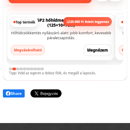
Kezdősor szintező készlet falazathoz
Eső
25.000 Ft felett ingyenes
Profi kivitelezés
Gyors
Pontos indulás falazásnál: gyorsabb munka, kevesebb
Egysz
utólagos igazítás.
Megnézem
Megvásárolható
Megvás
Tipp: Vidd az egeret a doboz fölé, és megáll a lapozás.
Share