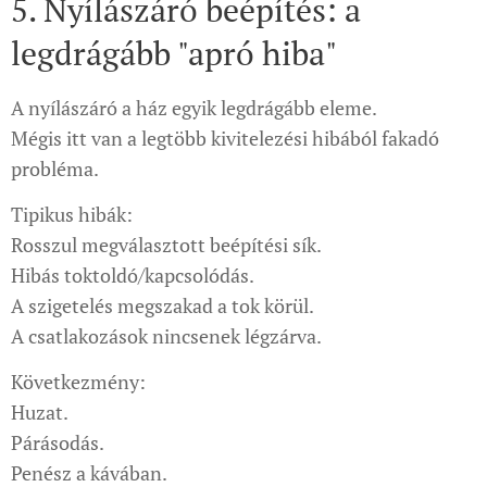
5. Nyílászáró beépítés: a
legdrágább "apró hiba"
A nyílászáró a ház egyik legdrágább eleme.
Mégis itt van a legtöbb kivitelezési hibából fakadó
probléma.
Tipikus hibák:
Rosszul megválasztott beépítési sík.
Hibás toktoldó/kapcsolódás.
A szigetelés megszakad a tok körül.
A csatlakozások nincsenek légzárva.
Következmény:
Huzat.
Párásodás.
Penész a kávában.