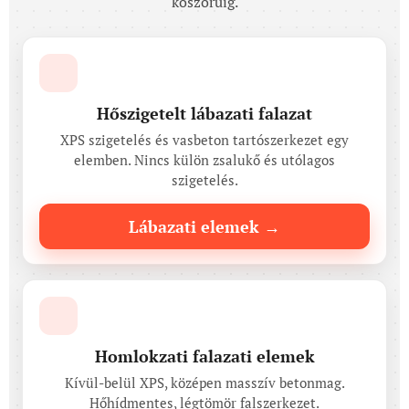
koszorúig.
🧱
Hőszigetelt lábazati falazat
XPS szigetelés és vasbeton tartószerkezet egy
elemben. Nincs külön zsalukő és utólagos
szigetelés.
Lábazati elemek →
🏠
Homlokzati falazati elemek
Kívül-belül XPS, középen masszív betonmag.
Hőhídmentes, légtömör falszerkezet.