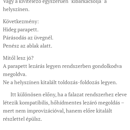
Vagy a kivitelező egyszerűen "kibarkácsolja" a
helyszínen.
Következmény:
Hideg parapett.
Párásodás az üvegnél.
Penész az ablak alatt.
Mitől lesz jó?
A parapett lezárás legyen rendszerben gondolkodva
megoldva.
Ne a helyszínen kitalált toldozás-foldozás legyen.
👉 Itt különösen előny, ha a falazat rendszerhez eleve
létezik kompatibilis, hőhídmentes lezáró megoldás –
mert nem improvizációval, hanem előre kitalált
részlettel épülsz.