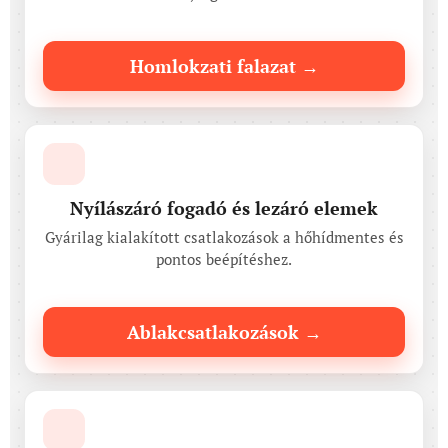
Homlokzati falazat →
🪟
Nyílászáró fogadó és lezáró elemek
Gyárilag kialakított csatlakozások a hőhídmentes és
pontos beépítéshez.
Ablakcsatlakozások →
🏗️