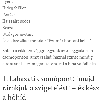
ilyen:
Hideg felület.
Penész.
Hajszálrepedés.
Beázás.
Utólagos javítás.
És a klasszikus mondat: "Ezt már bontani kell…"
Ebben a cikkben végigmegyünk az 5 leggyakoribb
csomóponton, amit családi háznál szinte mindig
elrontanak – és megmutatom, mi a hiba valódi oka.
1. Lábazati csomópont: "majd
rárakjuk a szigetelést" – és kész
a hőhíd