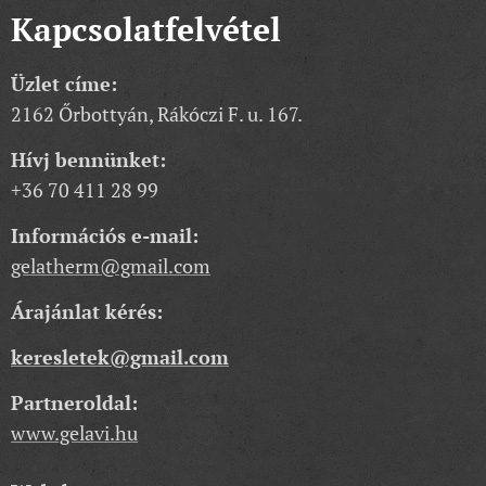
Kapcsolatfelvétel
Üzlet címe:
2162 Őrbottyán, Rákóczi F. u. 167.
Hívj bennünket:
+36 70 411 28 99
Információs e-mail:
gelatherm@gmail.com
Árajánlat kérés:
keresletek@gmail.com
Partneroldal:
www.gelavi.hu