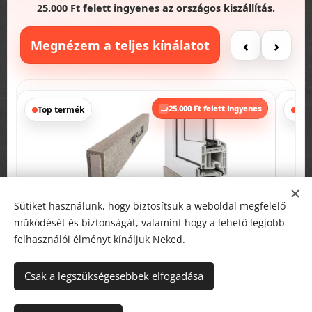
25.000 Ft felett ingyenes az országos kiszállítás.
‹
›
Megnézem a teljes kínálatot
s
25.000 Ft felett ingyenes
Top termék
Pro
Sütiket használunk, hogy biztosítsuk a weboldal megfelelő
működését és biztonságát, valamint hogy a lehető legjobb
felhasználói élményt kínáljuk Neked.
Csak a legszükségesebbek elfogadása