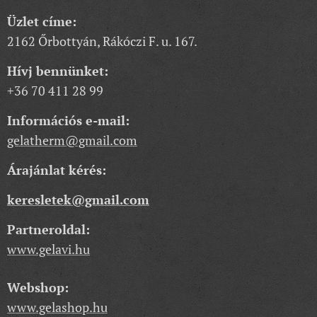
Üzlet címe:
2162 Őrbottyán, Rákóczi F. u. 167.
Hívj bennünket:
+36 70 411 28 99
Információs e-mail:
gelatherm@gmail.com
Árajánlat kérés:
keresletek@gmail.com
Partneroldal:
www.gelavi.hu
Webshop:
www.gelashop.hu